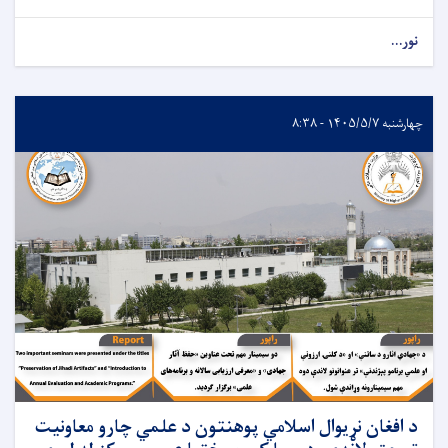
نور...
چهارشنبه ۱۴۰۵/۵/۷ - ۸:۳۸
د افغان نړیوال اسلامي پوهنتون د علمي چارو معاونیت