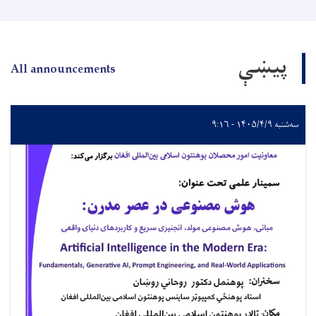
پیښې
All announcements
سه‌شنبه ۱۴۰۵/۴/۹ - ۹:۱۶