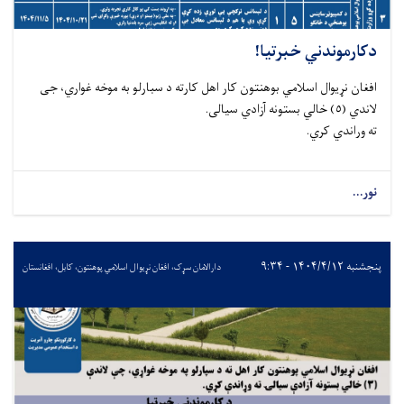
دكارموندني خبرتيا!
افغان نړيوال اسلامي بوهنتون كار اهل كارته د سبارلو به موخه غواري، جى
لاندي (٥) خالي بستونه آزادي سيالى.
ته وراندي كري.
نور...
پنجشنبه ۱۴۰۴/۴/۱۲ - ۹:۳۴
دارالامان سړک، افغان نړیوال اسلامي پوهنتون، کابل، افغانستان