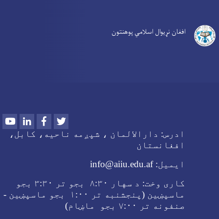
افغان نړیوال اسلامي پوهنتون
Youtube
LinkedIn
Facebook
Twitter
ادرس:
دارالالمان ، شپږمه ناحیه، کابل،
افغانستان
ایمیل:
info@aiiu.edu.af
کاری وخت:
د سهار
۸:۳۰ بجو تر
۳:۳۰ بجو
ماسپښین (پنجشنبه تر ۱:۰۰ بجو ماسپښین -
صنفونه تر
۷:۰۰ بجو ماښام
)