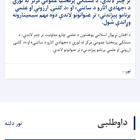
تر چتر لاندې، د مسلکي پرمختیا عمومي مرکز له لوري
د «جهادي اثارو د ساتنې» او «د کلنۍ ارزونې او علمي
برنامو پېژندنې» تر عنوانونو لاندې دوه مهم سیمینارونه
وړاندې شول.
د افغان نړیوال اسلامي پوهنتون د علمي چارو معاونیت تر چتر لاندې، د
مسلکي پرمختیا عمومي مرکز له لوري د «جهادي اثارو د ساتنې» او «د کلنۍ
ارزونې او علمي برنامو پېژندنې» تر عنوانونو لاندې. . .
نور...
داوطلبی
نور دلته