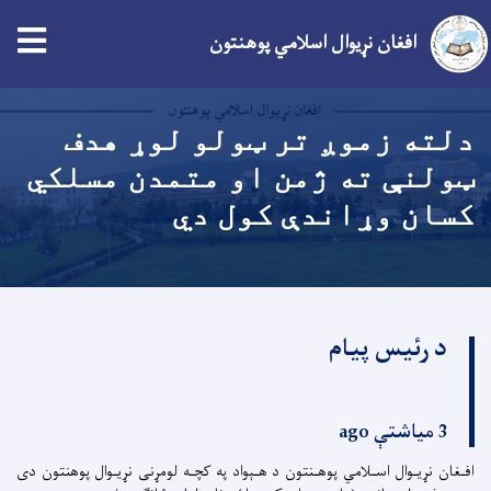
افغان نړیوال اسلامي پوهنتون
اصلي
منځپانګه
دلته زموږ تر ټولو لوړ هدف
دانګل
ټولنې ته ژمن او متمدن مسلکي
کسان وړاندې کول دي
د رئیس پیام
3 میاشتې ago
افـغان نړیـوال اسـلامي پوهـنتون د هـېواد په کچـه لومړنی نړیـوال پوهنتون دی