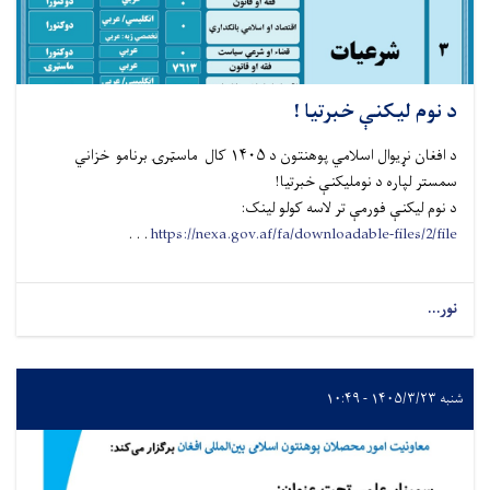
د نوم لیکنې خبرتیا !
د افغان نړیوال اسلامي پوهنتون د ۱۴۰۵ کال ماسټرۍ برنامو خزاني
سمستر لپاره د نومليکنې خبرتیا!
د نوم لیکنې فورمې تر لاسه کولو لینک:
. . .
https://nexa.gov.af/fa/downloadable-files/2/file
نور...
شنبه ۱۴۰۵/۳/۲۳ - ۱۰:۴۹