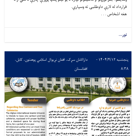
قرارداد له لارې داوطلبۍ ته وسپاري.
هغه اشخاص . . .
نور...
پنجشنبه ۱۴۰۴/۴/۱۲ -
دارالامان سړک، افغان نړیوال اسلامي پوهنتون، کابل،
۸:۳۸
افغانستان