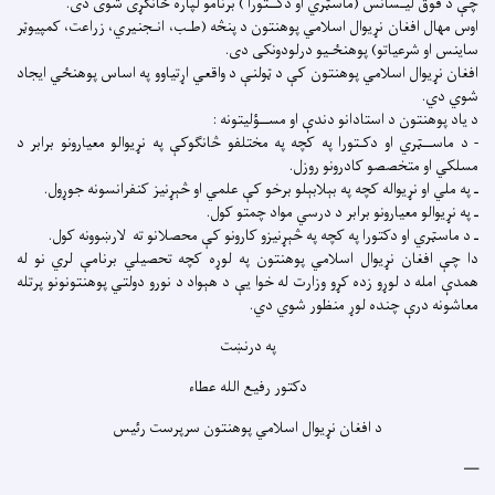
چې د فوق لیـسانس (ماسټري او دکــتورا ) برنامو لپاره ځانګړی شوی دی.
اوس مهال افغان نړیوال اسلامي پوهنتون د پنڅه (طـب، انـجنيري، زراعت، کمپیوټر
ساینس او شرعیاتو) پوهنځـیو درلودونکی دی.
افغان نړیوال اسلامي پوهنتون کې د ټولنې د واقعي اړتیاوو په اساس پوهنځي ایجاد
شوي دي.
د یاد پوهنتون د استادانو دندې او مســؤلیتونه :
- د ماســټري او دکـتورا په کچه په مختلفو څانګوکې په نړیوالو معیارونو برابر د
مسلکي او متخصصو کادرونو روزل.
ـ په ملي او نړیواله کچه په بېلابېلو برخو کې علمي او څېړنیز کنفرانسونه جوړول.
ـ په نړیوالو معیارونو برابر د درسي مواد چمتو کول.
ـ د ماسټري او دکتورا په کچه په څېړنیزو کارونو کې محصلانو ته لارښوونه کول.
دا چې افغان نړیوال اسلامي پوهنتون په لوړه کچه تحصیلي برنامې لري نو له
همدې امله د لوړو زده کړو وزارت له خوا یې د هېواد د نورو دولتي پوهنتونونو پرتله
معاشونه درې چنده لوړ منظور شوي دي.
په درنښت
دکتور رفیع الله عطاء
د افغان نړیوال اسلامي پوهنتون سرپرست رئیس