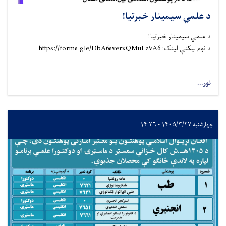
د علمي سیمینار خبرتیا!
د علمي سیمینار خبرتیا!
د نوم لیکنې لینک: https://forms.gle/DbA6sverxQMuLzVA6
نور...
چهارشنبه ۱۴۰۵/۳/۲۷ - ۱۴:۲۶