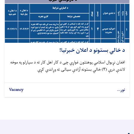
د خالي بستونو د اعلان خبرتیا!
افغان نړیوال اسلامي پوهنتون غواړي چی د کار اهل کار ته د سپارلو په موخه
لاندې درې (۳) خالي بستونه آزادې سیالۍ ته وړاندي کړي
نور...
Vacancy