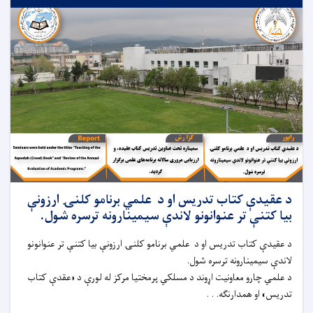
د عقیدې کتاب تدریس او د علمي برنامو کلنۍ ارزونې
بیا کتنې تر عنوانونو لاندې سیمینارونه ترسره شول.
د عقیدې کتاب تدریس او د علمي برنامو کلنۍ ارزونې بیا کتنې تر عنوانونو
لاندې سیمینارونه ترسره شول.
د علمي چارو معاونیت اړوند د مسلکي پرمختیا مرکز له لورې د «عقدې کتاب
تدریس» او همدارنګه. . .