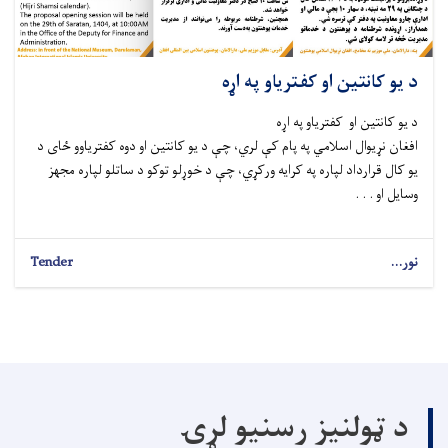
د یو کانتین او کفتریاو په اړه
د یو کانتین او کفتریاو په اړه
افغان نړیوال اسلامي په پام کې لري، چې د یو کانتین او دوه کفتریاوو ځای د
یو کال قرارداد لپاره په کرایه ورکړي، چې د خوړلو توکو د ساتلو لپاره مجهز
وسایل او . . .
نور...
Tender
د ټولنیز رسنیو لړۍ