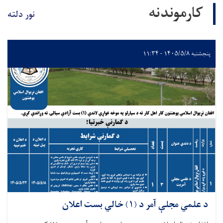
کارموندنه
نور دلته
پنجشنبه ۱۴۰۵/۵/۸ - ۱۱:۳۴
د علمي مجلې آمر د (۱) خالي بست اعلان