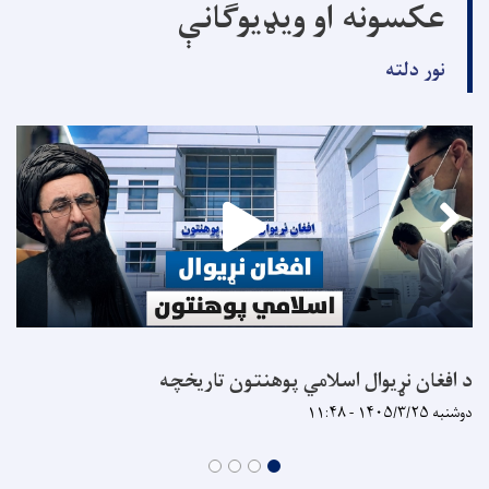
عکسونه او ویډیوګانې
نور دلته
د افغان نړیوال اسلامي پوهنتون تاریخچه
دوشنبه ۱۴۰۵/۳/۲۵ - ۱۱:۴۸