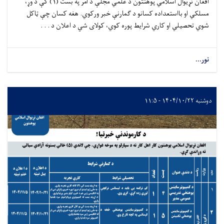
افغان نړیوال اسلامي پوهنتون د علمي مجلې د آمر په بست (۱) کې د وړ،
مسلکي او بااستعداده کسانو د ګمارنې خبر ورکوي. هغه کسان چې ټاکل
شوي تحصیلي او کاري شرایط پوره کوي، کولای شي د اعلان د . . .
نور...
دوشنبه ۱۴۰۴/۱۰/۲۲ - ۱۱:۵