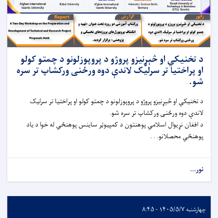
د تخنیکي او څېړنیزو پروژو د پروپوزلونو د چمتو کولو
او پراختیا تر سرلیک لاندې دوه ورځنی ورکشاپ تر سره
شو.
د تخنیکي او څېړنیزو پروژو د پروپوزلونو د چمتو کولو او پراختیا تر سرلیک
لاندې دوه ورځنی ورکشاپ تر سره شو.
د افغان نړیوال اسلامي پوهنتون د کمپیوټر ساینس پوهنځي له خوا د یاد
پوهنځي محصلانو. . .
نور...
چهارشنبه ۱۴۰۵/۵/۷ - ۸:۴۵