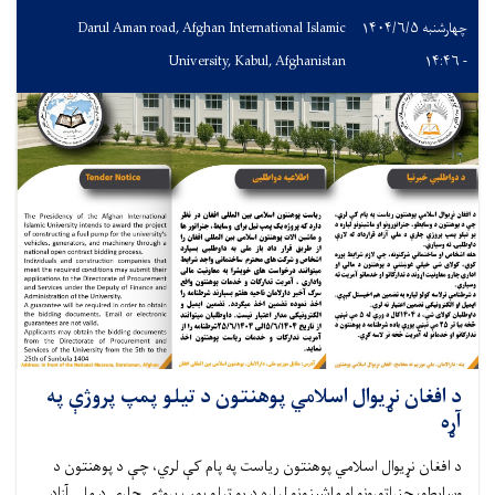
چهارشنبه ۱۴۰۴/۶/۵
Darul Aman road, Afghan International Islamic
University, Kabul, Afghanistan
- ۱۴:۴۶
د افغان نړیوال اسلامي پوهنتون د تیلو پمپ پروژې په
آړه
د افغان نړیوال اسلامي پوهنتون ریاست په پام کې لري، چې د پوهنتون د
وسایطو، جنراتورونو او ماشینونو لپاره د یو تېلو پمپ پروژې چارې د ملي آزاد