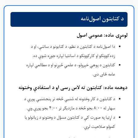
د کتابتون اصول‌نامه
لومړۍ ماده: عمومي اصول
دا اصول‌نامه د کتابتون د نظم، د کتابونو د ساتنې، او د
زده‌کوونکو او کارکوونکو د اسانتیا لپاره جوړه شوې ده.
کتابتون د پوهې خپرولو، د علمي څېړنو او د مطالعې لپاره
عامه ځای دی.
دوهمه ماده: کتابتون ته لاس رسی او د استفادې وختونه
د کتابتون د کار وختونه له شنبې څخه تر پنجشنبې پورې د
سهار له ۸:۰۰ بجو څخه د مازدیګر تر ۴:۰۰ بجو پورې وي.
د اړتیا په صورت کې د کتابتون مسؤل د وختونو د زیاتولو یا
کمولو صلاحیت لري.