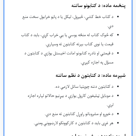
پنځمه ماده: د کتابونو ساتنه
د کتاب خط کشي، څیرول، لیکل یا د پاڼو خرابول سخت منع
دي.
که څوک کتاب له منځه یوسي یا یې خراب کړي، باید د کتاب
قیمت یا نوی کتاب بېرته کتابتون ته وسپاري.
د قیمتي او نادره کتابونو امانت اخیستل یوازې د کتابتون د
مسؤل په اجازه کېږي.
شپږمه ماده: د کتابتون د نظم ساتنه
د کتابتون دننه چوپتیا ساتل لازمي ده.
د موبایل ټیلیفون کارول یوازې د بیړنیو حالاتو لپاره اجازه
لري.
د خوړو او مشروباتو راوړل کتابتون ته منع دي.
هر غړی باید د کتابتون د کارکوونکو لارښوونې ومني.