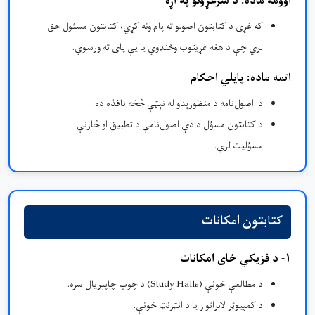
اوومه ماده: د سرغړونو په اړه
که غړی د کتابتون اصولو ته پام ونه کړي، کتابتون مسئول حق
لري چې د هغه غړیتوب وځنډوي یا یې پای ته ورسوي.
اتمه ماده: پایلي احکام
دا اصول‌نامه د منظورېدو له نېټې څخه نافذه ده.
د کتابتون مسؤل د دې اصول‌نامې د تطبیق او څارنې
مسؤلیت لري.
کتابتون امکانات
۱- د فزیکي ځای امکانات
د مطالعې خونې (Study Halls) د چوپ چاپېریال سره.
د کمپیوټر لابراتوار یا د انټرنټ خونې.