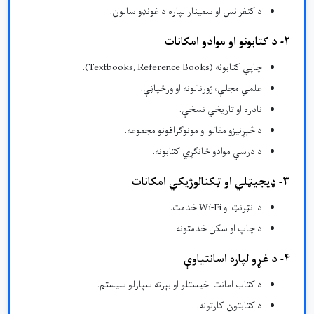
د کنفرانس او سمینار لپاره د غونډو سالون.
۲- د کتابونو او موادو امکانات
چاپي کتابونه (Textbooks, Reference Books).
علمي مجلې، ژورنالونه او ورځپاڼې.
نادره او تاریخي نسخې.
د څېړنیزو مقالو او مونوګرافونو مجموعه.
د درسي موادو ځانګړي کتابونه.
۳- ډیجیټلي او ټکنالوژیکي امکانات
د انټرنټ او Wi-Fi خدمت.
د چاپ او سکن خدمتونه.
۴- د غړو لپاره اسانتیاوې
د کتاب امانت اخیستلو او بېرته سپارلو سیستم.
د کتابتون کارتونه.