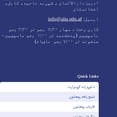
ادرس:
دارالالمان ، شپږمه ناحیه، کابل،
افغانستان
ایمیل:
info@aiiu.edu.af
کاری وخت:
د سهار
۸:۳۰ بجو تر
۳:۳۰ بجو
ماسپښین (پنجشنبه تر ۱:۰۰ بجو ماسپښین -
صنفونه تر
۷:۰۰ بجو ماښام
)
Quick Links
د لوړو زده کړو وزارت
شیخ زاهد پوهنتون
فاریاب پوهنتون
ننګرهار پوهنتون