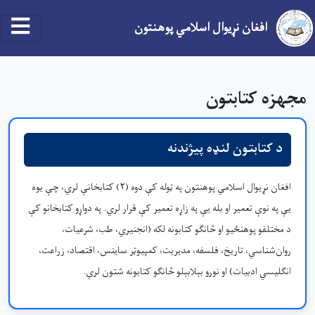
افغان نړیوال اسلامي پوهنتون
اصلي منځپانګه دانګل
مجهزه کتابتون
د کتابتون لنډه پیژندنه
افغان نړیوال اسلامي پوهنتون په ټوله کې دوه (۲) کتابخانې لري، چې یوه
یې په نوې تعمير او بله یې په زاړه تعمير کې قرار لري. په دواړو کتابخانو کې
د مختلفو پوهنځیو او څانګو کتابونه لکه (انجنیري، طب، شرعیات،
روان‌شناسي، تاریخ، فلسفه، مدیریت، کمپیوټر ساینس، اقتصاد، زراعت،
انګلیسي ادبیات) او نورو بېلابېلو څانګو کتابونه شتون لري.