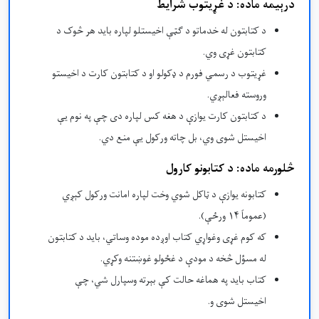
درېیمه ماده: د غړيتوب شرایط
د کتابتون له خدماتو د ګټې اخیستلو لپاره باید هر څوک د
کتابتون غړی وي.
غړیتوب د رسمي فورم د ډکولو او د کتابتون کارت د اخیستو
وروسته فعالېږي.
د کتابتون کارت یوازې د هغه کس لپاره دی چې په نوم یې
اخیستل شوی وي، بل چاته ورکول یې منع دي.
څلورمه ماده: د کتابونو کارول
کتابونه یوازې د ټاکل شوي وخت لپاره امانت ورکول کېږي
(عموماً ۱۴ ورځې).
که کوم غړی وغواړي کتاب اوږده موده وساتي، باید د کتابتون
له مسؤل څخه د مودې د غځولو غوښتنه وکړي.
کتاب باید په هماغه حالت کې بېرته وسپارل شي، چې
اخیستل شوی و.