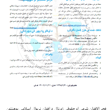
فجر الافغان شرعي او حقوقي ژورنال د افغان نړیوال اسلامي پوهنتون