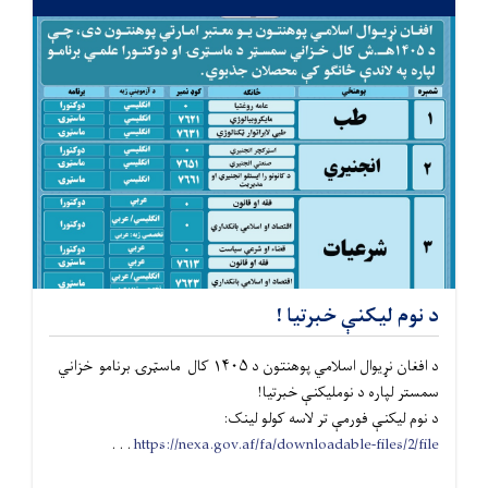
د نوم لیکنې خبرتیا !
د افغان نړیوال اسلامي پوهنتون د ۱۴۰۵ کال ماسټرۍ برنامو خزاني
سمستر لپاره د نومليکنې خبرتیا!
د نوم لیکنې فورمې تر لاسه کولو لینک:
. . .
https://nexa.gov.af/fa/downloadable-files/2/file