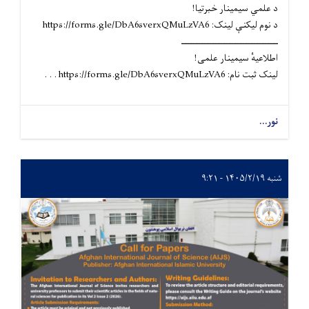
د علمي سیمینار خبرتیا!
د نوم لیکنې لینک: https://forms.gle/DbA6sverxQMuLzVA6
ـــــــــــــــــــــــــــــــــــ
اطلاعیهٔ سیمینار علمی!
لینک ثبت نام: https://forms.gle/DbA6sverxQMuLzVA6 . . .
نور...
شنبه ۱۴۰۵/۲/۱۹ - ۹:۲۱