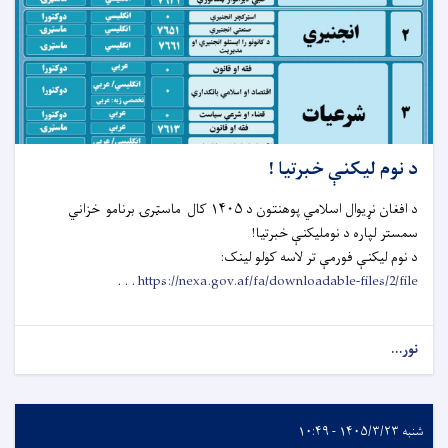
د نوم لیکنې خبرتیا !
د افغان نړیوال اسلامي پوهنتون د ۱۴۰۵ کال ماسټرۍ برنامو خزاني
سمستر لپاره د نومليکنې خبرتیا!
د نوم لیکنې فورمې تر لاسه کولو لینک:
. . .
https://nexa.gov.af/fa/downloadable-files/2/file
نور...
شنبه ۱۴۰۵/۳/۲۳ - ۱۰:۴۹