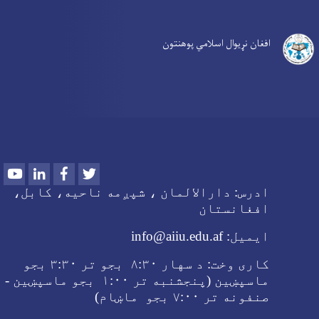
افغان نړیوال اسلامي پوهنتون
Youtube
LinkedIn
Facebook
Twitter
ادرس:
دارالالمان ، شپږمه ناحیه، کابل،
افغانستان
ایمیل:
info@aiiu.edu.af
کاری وخت:
د سهار
۸:۳۰ بجو تر
۳:۳۰ بجو
ماسپښین (پنجشنبه تر ۱:۰۰ بجو ماسپښین -
صنفونه تر
۷:۰۰ بجو ماښام
)