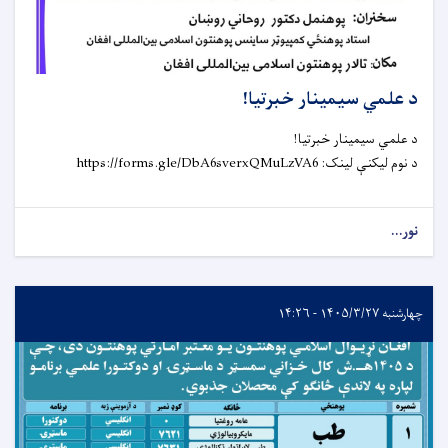
د علمي سیمینار خبرتیا!
د علمي سیمینار خبرتیا!
د نوم لیکنې لینک: https://forms.gle/DbA6sverxQMuLzVA6
نور...
چهارشنبه ۱۴۰۵/۳/۲۷ - ۱۴:۲۶