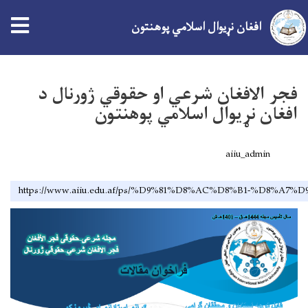
افغان نړیوال اسلامي پوهنتون
اصلي
منځپانګه
فجر الافغان شرعي او حقوقي ژورنال د
دانګل
افغان نړیوال اسلامي پوهنتون
aiiu_admin
https://www.aiiu.edu.af/ps/%D9%81%D8%AC%D8%B1-%