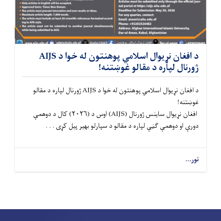
د افغان نړیوال اسلامي پوهنتون له خوا د AIJS
ژورنال لپاره د مقالو غوښتنه!
د افغان نړیوال اسلامي پوهنتون له خوا د AIJS ژورنال لپاره د مقالو
غوښتنه!
افغان نړیوال ساینس ژورنال (AIJS) اوس د (۲۰۲۶) کال د دوهمې
دورې او دوهمې ګڼې لپاره د مقالو د سپارلو بهیر پیل کړی . . .
نور...