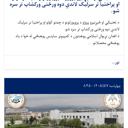
او پراختیا تر سرلیک لاندې دوه ورځنی ورکشاپ تر سره
شو.
د تخنیکي او څېړنیزو پروژو د پروپوزلونو د چمتو کولو او پراختیا تر سرلیک
لاندې دوه ورځنی ورکشاپ تر سره شو.
د افغان نړیوال اسلامي پوهنتون د کمپیوټر ساینس پوهنځي له خوا د یاد
پوهنځي محصلانو. . .
نور...
چهارشنبه ۱۴۰۵/۵/۷ - ۸:۴۵