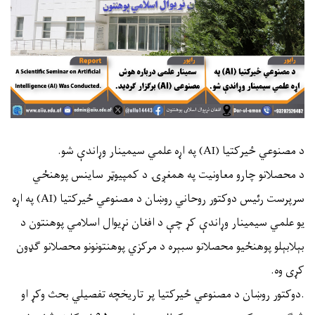
د مصنوعي ځیرکتیا (AI) په اړه علمي سیمینار وړاندې شو.
د محصلانو چارو معاونیت په همغږۍ د کمپیوټر ساینس پوهنځي
سرپرست رئیس دوکتور روحاني روښان د مصنوعي ځیرکتیا (AI) په اړه
یو علمي سیمینار وړاندې کړ چې د افغان نړیوال اسلامي پوهنتون د
بېلابېلو پوهنځيو محصلانو سبېره د مرکزي پوهنتونونو محصلانو ګډون
کړی وه.
.دوکتور روښان د مصنوعي ځیرکتیا پر تاریخچه تفصیلي بحث وکړ او