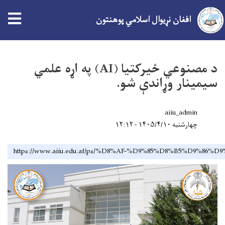
افغان نړیوال اسلامي پوهنتون
اصلي
منځپانګه
د مصنوعي ځیرکتیا (AI) په اړه علمي
دانګل
سیمینار وړاندې شو.
aiiu_admin
چهارشنبه ۱۴۰۵/۴/۱۰ - ۱۲:۱۲
https://www.aiiu.edu.af/ps/%D8%AF-%D9%85%D8%B5%