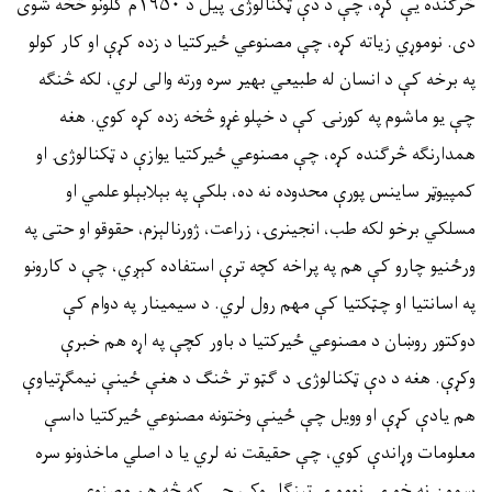
څرګنده یې کړه، چې د دې ټکنالوژۍ پیل د ۱۹۵۰م کلونو څخه شوی
دی. نوموړي زیاته کړه، چې مصنوعي ځیرکتیا د زده کړې او کار کولو
په برخه کې د انسان له طبیعي بهیر سره ورته والی لري، لکه څنګه
چې یو ماشوم په کورنۍ کې د خپلو غړو څخه زده کړه کوي. هغه
همدارنګه څرګنده کړه، چې مصنوعي ځیرکتیا یوازې د ټکنالوژۍ او
کمپیوټر ساینس پورې محدوده نه ده، بلکې په بېلابېلو علمي او
مسلکي برخو لکه طب، انجینرۍ، زراعت، ژورنالېزم، حقوقو او حتی په
ورځنیو چارو کې هم په پراخه کچه ترې استفاده کېږي، چې د کارونو
په اسانتیا او چټکتیا کې مهم رول لري. د سیمینار په دوام کې
دوکتور روښان د مصنوعي ځیرکتیا د باور کچې په اړه هم خبرې
وکړې. هغه د دې ټکنالوژۍ د ګټو تر څنګ د هغې ځینې نیمګړتیاوې
هم یادې کړې او وویل چې ځینې وختونه مصنوعي ځیرکتیا داسې
معلومات وړاندې کوي، چې حقیقت نه لري یا د اصلي ماخذونو سره
سمون نه خوري. نوموړي ټینګار وکړ، چې که څه هم مصنوعي