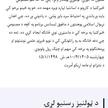
ځیرکتیا د کارونو د اسانتیا لپاره ډېره مهمه ده، خو په ځینو برخو کې
باید ورباندې په احتیاط سره باور وشي. د یادونې وړ ده، چې افغان
نړیوال اسلامي پوهنتون د مافوق لېسانس برنامو په کچه د مصنوعي
ځیرکتیا په برخه کې د ماسټرۍ نوې څانګه ایجاد کړې ده. تمه ده
چې دغه څانګه به په راتلونکې کې د نوېو څېړنو، علمي نوښتونو او
پرمختګونو په برخه کې مهم او چټک رول ولوبوي.
چهارشنبه ۱۰/۴/۱۴۰۵هـ.ش ۱۵/۱/۱۴۴۸
د نشراتو او عامه اړیکو آمریت
د ټولنیز رسنیو لړۍ