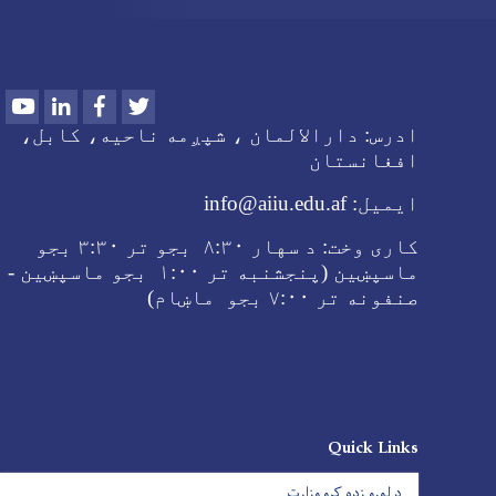
Youtube
LinkedIn
Facebook
Twitter
ادرس:
دارالالمان ، شپږمه ناحیه، کابل،
افغانستان
ایمیل:
info@aiiu.edu.af
کاری وخت:
د سهار
۸:۳۰ بجو تر
۳:۳۰ بجو
ماسپښین (پنجشنبه تر ۱:۰۰ بجو ماسپښین -
صنفونه تر
۷:۰۰ بجو ماښام
)
Quick Links
د لوړو زده کړو وزارت