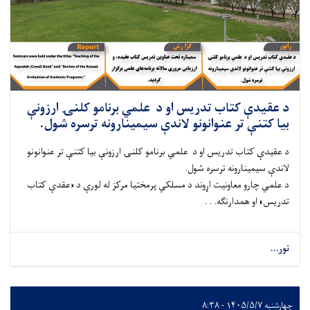
د عقیدې کتاب تدریس او د علمي برنامو کلنۍ ارزونې
بیا کتنې تر عنوانونو لاندې سیمینارونه ترسره شول.
د عقیدې کتاب تدریس او د علمي برنامو کلنۍ ارزونې بیا کتنې تر عنوانونو
لاندې سیمینارونه ترسره شول.
د علمي چارو معاونیت اړوند د مسلکي پرمختیا مرکز له لورې د «عقدې کتاب
تدریس» او همدارنګه. . .
نور...
چهارشنبه ۱۴۰۵/۵/۷ - ۸:۳۸