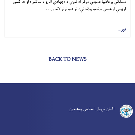
مسلکي پرمختیا عمومي مرکز له لوري د «جهادي اثارو د ساتنې» او «د کلنۍ
ارزونې او علمي برنامو پېژندنې» تر عنوانونو لاندې. . .
نور...
BACK TO NEWS
افغان نړیوال اسلامي پوهنتون