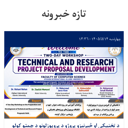
تازه خبرونه
چهارشنبه ۱۴۰۵/۵/۱۴ - ۱۳:۳۶
د تخنیکي او څېړنیزو پروژو د پروپوزلونو د چمتو کولو