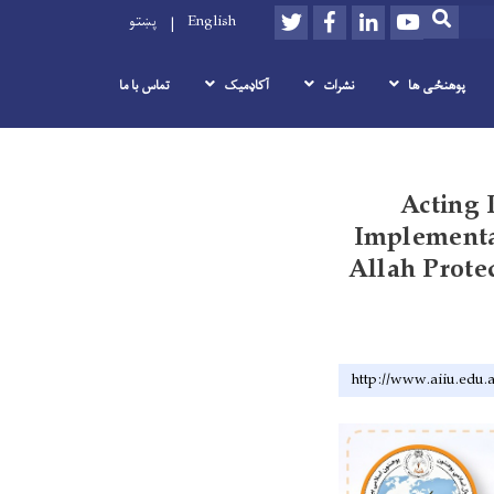
Twitter
Facebook
LinkedIn
Youtube
SEARCH
پښتو
English
پوهنځی ها
نشرات
آکاډمیک
تماس با ما
Acting 
Implementa
Allah Prote
http://www.aiiu.edu.