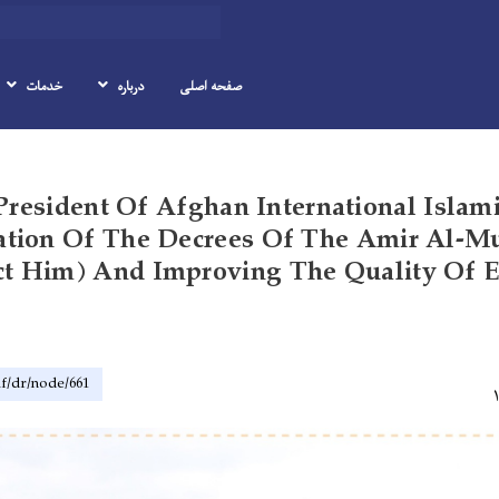
Search
صفحه اصلی
درباره
خدمات
Skip
to
President Of Afghan International Islami
main
content
tion Of The Decrees Of The Amir Al-M
ct Him) And Improving The Quality Of E
af/dr/node/661