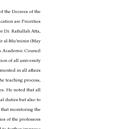
f the Decrees of the
tion are Priorities.
r Dr. Rafiullah Atta,
ir al-Mu’minin (May
’s Academic Council.
ion of all university
ented in all affairs.
he teaching process,
s. He noted that all
l duties but also to
 that monitoring the
es of the professors.