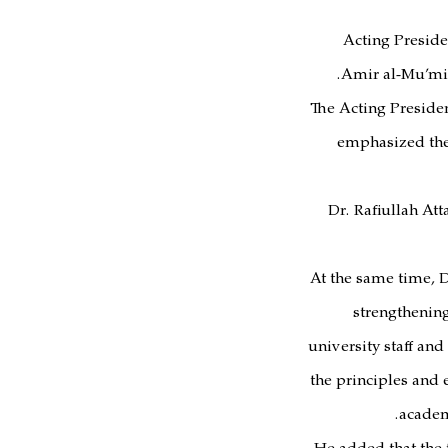
Acting Preside
Amir al-Mu’min
The Acting Presiden
emphasized the
Dr. Rafiullah Att
At the same time, D
strengthening
university staff an
the principles and 
academ