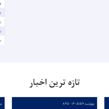
و
پ
پ
پ
پ
تازه ترین اخبار
چهارشنبه ۱۴۰۵/۵/۷ - ۸:۴۵
چهارش