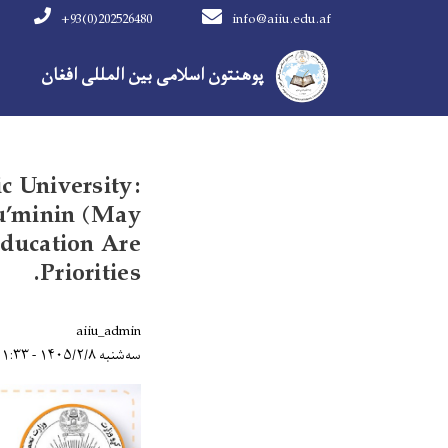
+93(0)202526480
info@aiiu.edu.af
مینوی اصلی
پوهنتون اسلامی بین المللی افغان
c University:
u’minin (May
ducation Are
Priorities.
aiiu_admin
سه‌شنبه ۱۴۰۵/۲/۸ - ۱۱:۳۳