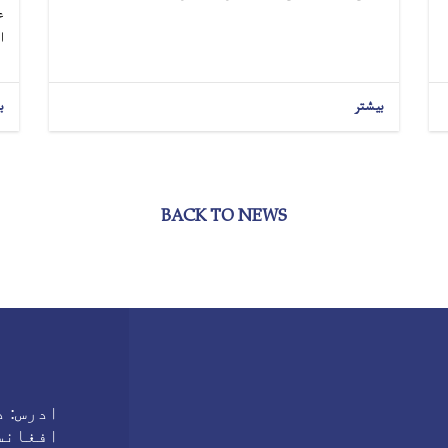
ع
.
بیشتر
ب
BACK TO NEWS
ادرس:
د،
افغانس