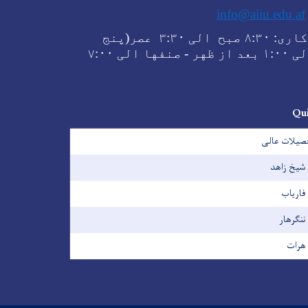
info@aiiu.edu.af
 کاری
۸:۳۰ صبح الی ۳:۳۰ عصر(پنج
۷:۰۰
- صنفها الی
Qui
صیلات عالی
شیخ زاهد
فاریاب
ننگرهار
هرات