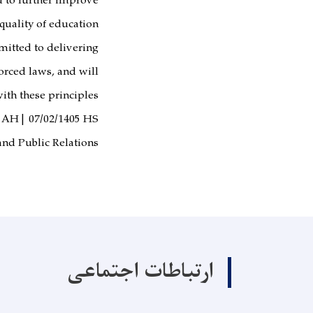
d to further improve
quality of education.
mitted to delivering
rced laws, and will
with these principles.
 AH | 07/02/1405 HS
and Public Relations
ارتباطات اجتماعی