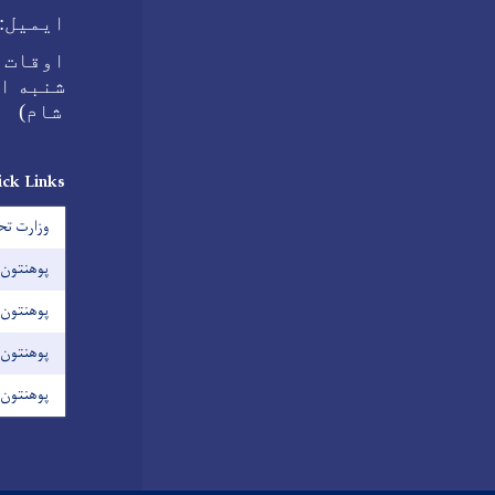
ایمیل:
اوقات:
شنبه الی ۱:۰۰ بعد از ظهر 
شام)
ck Links
وزارت تح
پوهنتون 
پوهنتون 
پوهنتون 
پوهنتون 